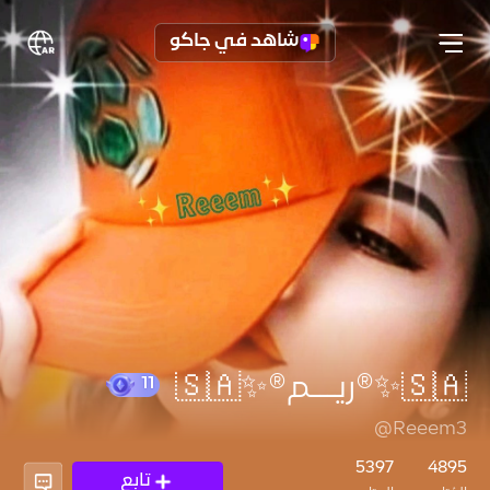
شاهد في جاكو
🇸🇦✨®️ريـــم®️✨🇸🇦
@Reeem3
11
5397
4895
تابع