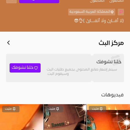
المُتابعون
المتابعون
المملكة العربية السعودية
{لاَ أُقـَـارِنْ ولَا أَتَقـَــارَنْ }👌😎
مركز البث
خلنا نشوفك
خلنا نشوفك
سيتم إشعار صانع المحتوى بجميع طلبات البث
وسيقوم البث.
فيديوهات
مثبت
مثبت
مثبت