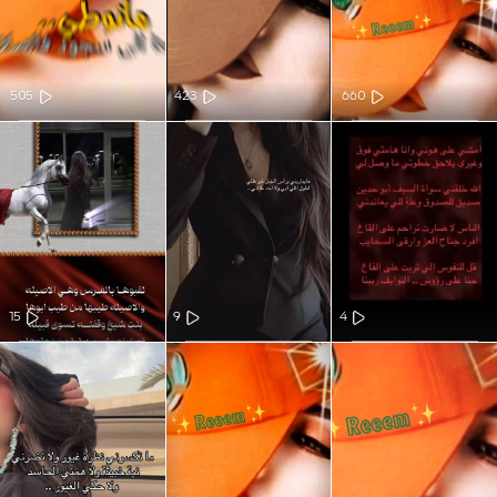
505
423
660
15
9
4