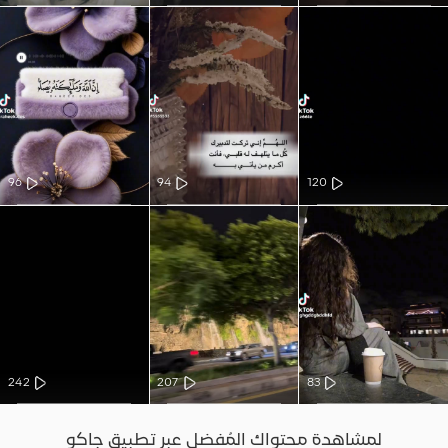
96
94
120
242
207
83
لمشاهدة محتواك المُفضل عبر تطبيق جاكو