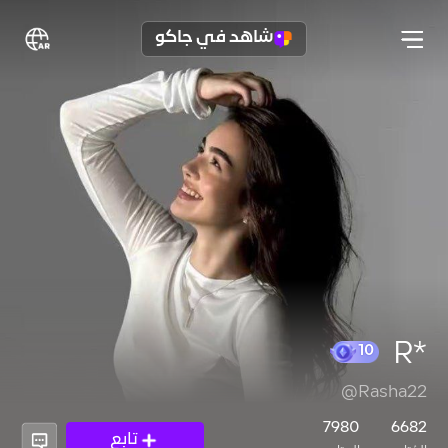
شاهد في جاكو
*R
@Rasha22
10
7980
6682
تابع