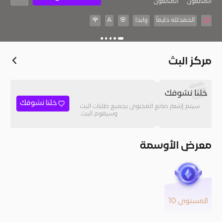
المُتابعون
المتابعون
الحمدلله دايماً
وابدا
🌸
A
🌹
مركز البث
خلنا نشوفك
خلنا نشوفك
سيتم إشعار صانع المحتوى بجميع طلبات البث
وسيقوم البث.
معرض الأوسمة
المستوى 10