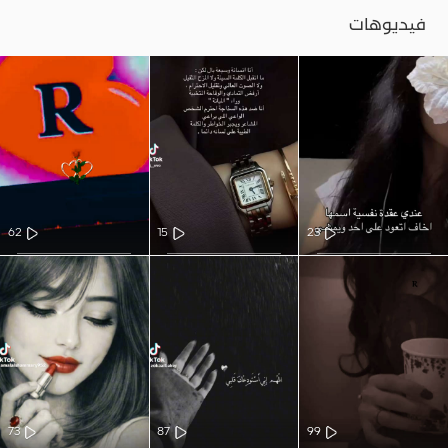
فيديوهات
62
15
23
73
87
99