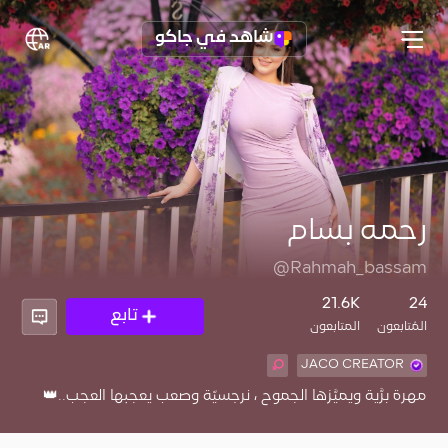
شاهد في جاكو
رحمه بسام
@Rahmah_bassam
21.6K
24
تابع
المُتابعون
المتابعون
JACO CREATOR
مهرة برَّية ويميَّزها الجموح ‏، نرجسيّة وصعب يعجبها العجب..👑