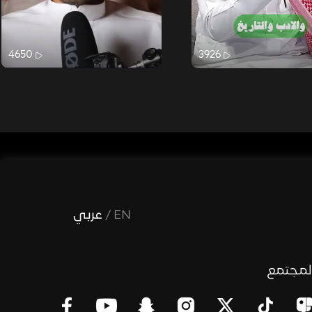
4650
3926
EN
/
عربي
لمجتمع