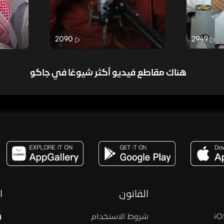
2090
2949
هناك مقاطع فيديو أكثر شيوعًا في جاكو
مساحة,صوت,ترفيه,العاب,هدايا,بث مباشر ,تحديات,مباشر,جاكو,موسيقى,دعم بث
القانون
ا
شروط الاستخدام