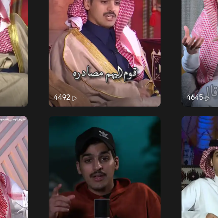
4492
4645