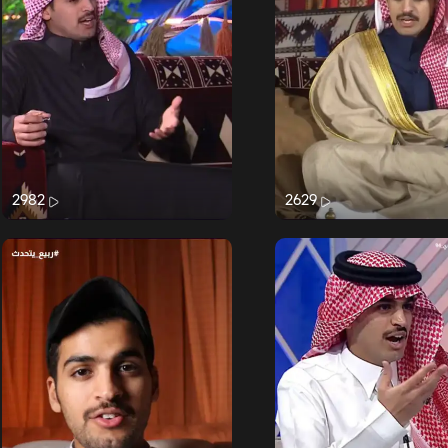
2982
2629