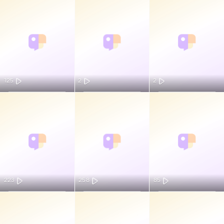
125
2
2
223
258
85