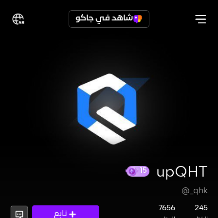
شاهد في جاكو
upQHT
@_qhk
15
7656
245
تابع