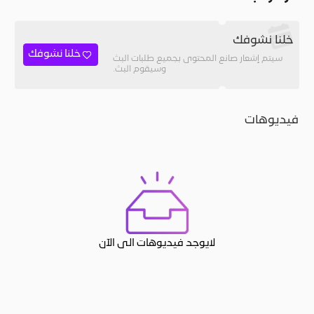
خلنا نشوفك
خلنا نشوفك
سيتم إشعار صانع المحتوى بجميع طلبات البث
وسيقوم البث.
فيديوهات
لايوجد فيديوهات الى الآن
JACO, Live, PK, Live Streaming, Gift, Game, Entertainment, filters , Audio , effects , guests , donation,مساحة,صوت,ترفيه,العاب,هدايا,بث م