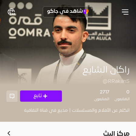
شاهد في جاكو
راكان الشايع
@RRakanS
2717
0
تابع
المُتابعون
المتابعون
اتكلم عن الأفلام والمسلسلات | مذيع في قناة الثقافية
مركز البث