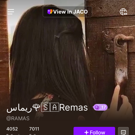
View in JACO
ريماس🌹🇸🇦Remas
@RAMAS
17
4052
7011
Follow