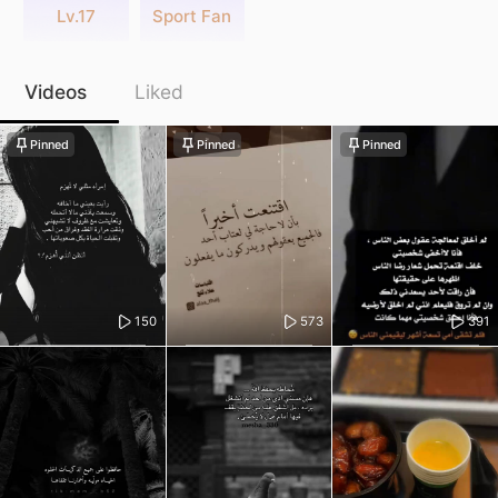
Lv.17
Sport Fan
Videos
Liked
Pinned
Pinned
Pinned
150
573
391