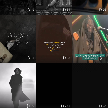
19
54
96
15
28
18
30
285
36