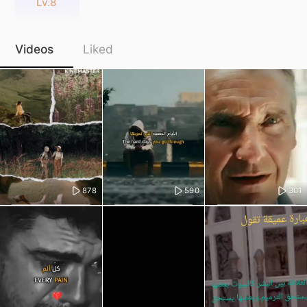
Lv.8
Videos
Liked
878
590
301