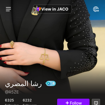
View in JACO
رشا المصري
@R5ZE
8
6325
6232
Follow