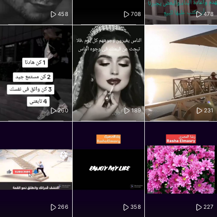
458
708
478
260
189
231
266
358
227