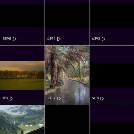
5598
6394
6393
10K
10.5K
9811