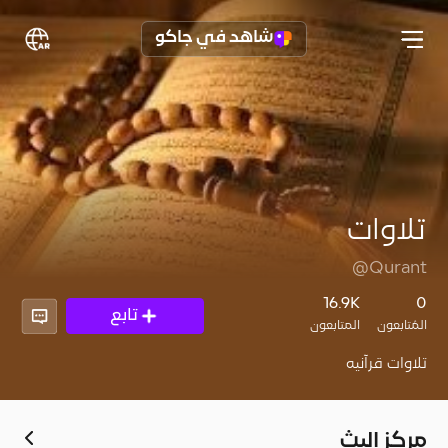
شاهد في جاكو
تلاوات
@Qurant
16.9K
0
تابع
المُتابعون
المتابعون
تلاوات قرآنيه
مركز البث