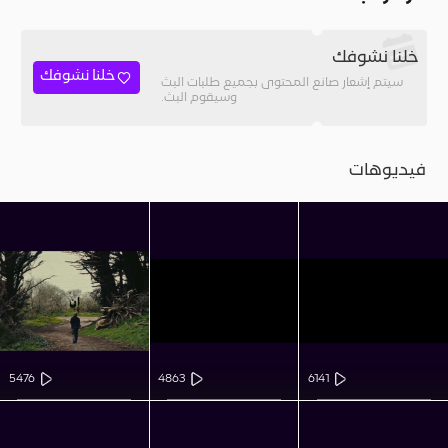
خلنا نشوفك
خلنا نشوفك
سيتم إشعار صانع المحتوى بجميع طلبات البث
وسيقوم البث.
فيديوهات
5476
4863
6141