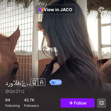
View in JACO
ݺ،فلاورد..🇶🇦
@Qtr3112
36
94
42.7K
Follow
Following
Followers