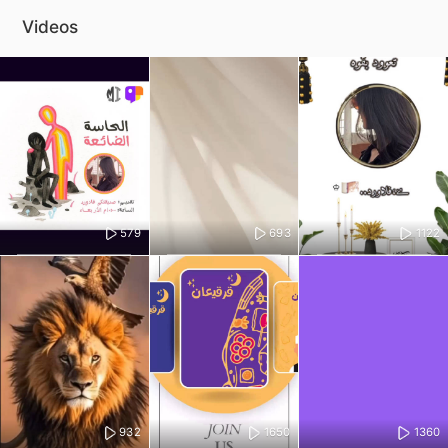
Videos
579
693
1122
932
1650
1360