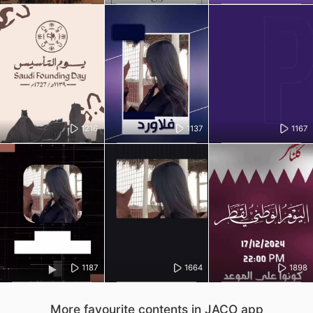
1216
1137
1167
1187
1664
1898
More favourite contents in JACO app