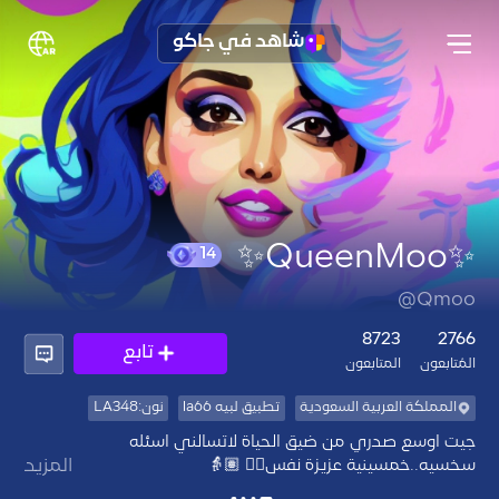
شاهد في جاكو
✨QueenMoo✨
14
@Qmoo
8723
2766
تابع
المُتابعون
المتابعون
المملكة العربية السعودية
تطبيق لبيه la66
نون:LA348
جيت اوسع صدري من ضيق الحياة لاتسالني اسئله
المزيد
أنا الأبيض اذا غيري تلون🤍