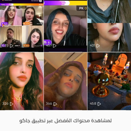
535
451
431
326
366
458
لمشاهدة محتواك المُفضل عبر تطبيق جاكو