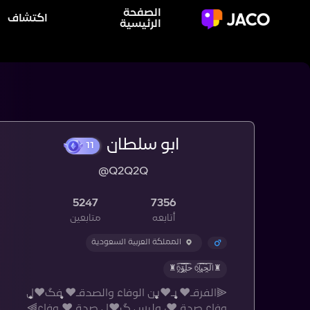
الصفحة
اكتشاف
الرئيسية
ابو سلطان
11
@Q2Q2Q
5247
7356
أتابعه
متابعين
المملكة العربية السعودية
♜ال̯͡ح̯͡ي̯͡اة ح̯͡ل̯͡ۆ̯͡ة♜
⫷الفرقـ♥̨̥̬̩ بـ♥̨̥̬̩ين الوفاء والصدقـ♥̨̥̬̩ فگ♥̨̥̬̩ل
وفاء صدقـ♥̨̥̬̩، وليس گ♥̨̥̬̩ل صدقـ♥̨̥̬̩ وفاء⫸