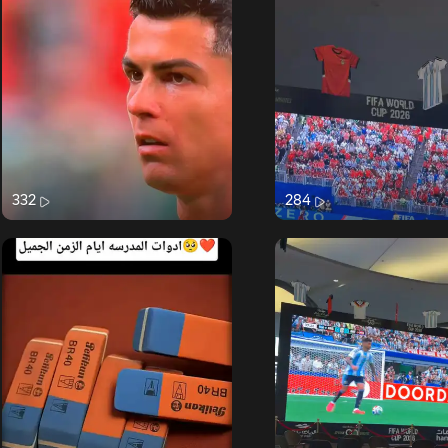
332
284