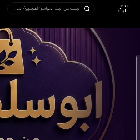
بدء
البحث عن البث المباشر/الفيديو/المستخدم
البث