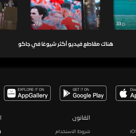
27
33
هناك مقاطع فيديو أكثر شيوعًا في جاكو
مساحة,صوت,ترفيه,العاب,هدايا,بث مباشر ,تحديات,مباشر,جاكو,موسيقى,دعم بث
القانون
ا
شروط الاستخدام