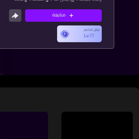
متابعة
ليڤل الداعم
Lv.11