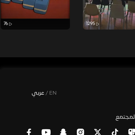
76
1295
EN
/
عربي
لمجتمع