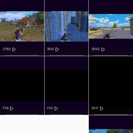
2782
3561
3092
758
1110
3517