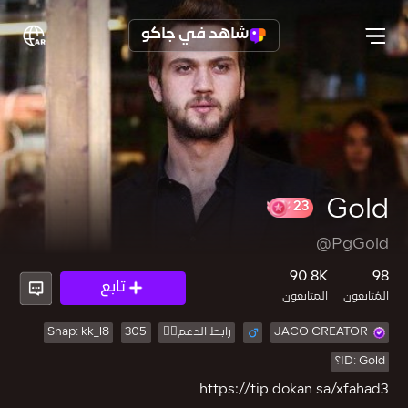
شاهد في جاكو
Gold
23
@PgGold
90.8K
98
تابع
المُتابعون
المتابعون
JACO CREATOR
رابط الدعم👆🏼
305
Snap: kk_l8
ID: Gold؟
https://tip.dokan.sa/xfahad3