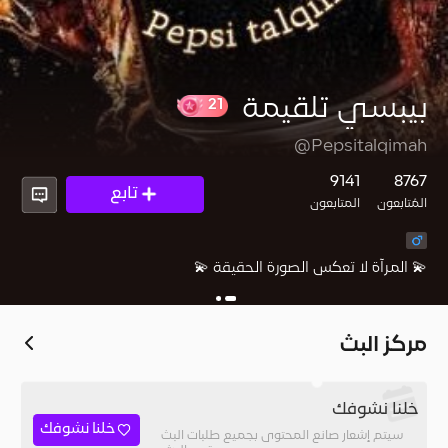
بيبسي تلقيمة
@Pepsitalqimah
9141
8767
تابع
21
المُتابعون
المتابعون
💫 المرآة لا تعكس الصورة الحقيقة 💫
مركز البث
خلنا نشوفك
خلنا نشوفك
سيتم إشعار صانع المحتوى بجميع طلبات البث