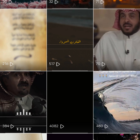
50
32
71
216
517
70
384
4082
480