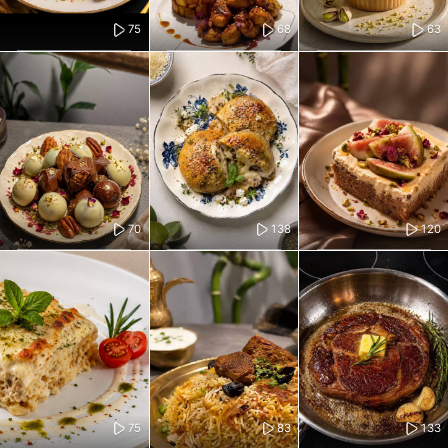
75
68
63
70
138
120
75
83
133