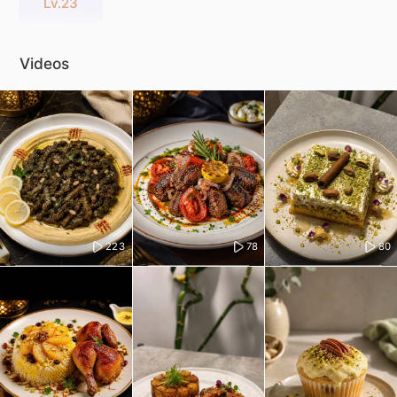
Lv.23
Videos
223
78
80