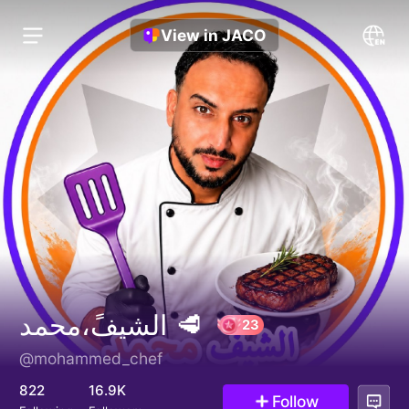
View in JACO
الشيفً،محمد 🥩
@mohammed_chef
23
822
16.9K
Follow