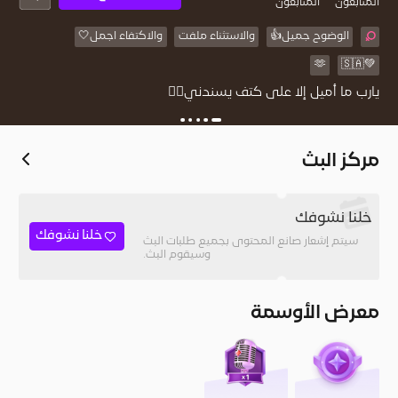
المُتابعون
المتابعون
‏الوضوح جميل👍
والاستثناء ملفت
والاكتفاء اجمل🤍
🫶
💚🇸🇦
‏يارب ما أميل إلا على كتف يسندني🧚‍♂️
مركز البث
خلنا نشوفك
خلنا نشوفك
سيتم إشعار صانع المحتوى بجميع طلبات البث
وسيقوم البث.
معرض الأوسمة