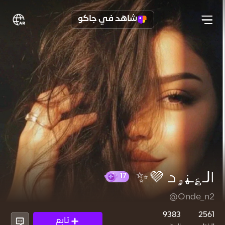
شاهد في جاكو
اڶـ؏ـڼۄد َ💜✨
@Onde_n2
17
9383
2561
تابع