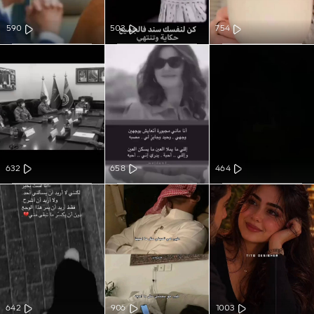
590
503
754
632
658
464
642
906
1003