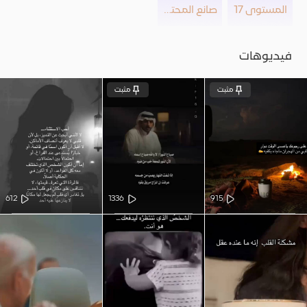
المستوى 17
صانع المحتوى
فيديوهات
مثبت
مثبت
612
1336
915