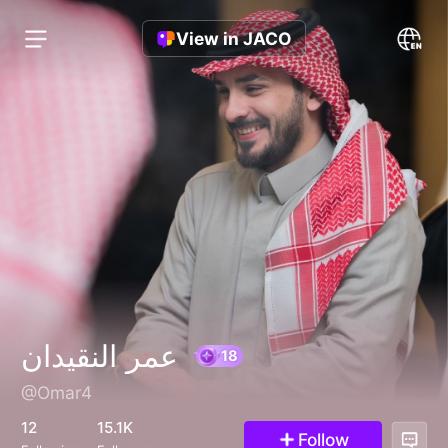
View in JACO
عمر النقيدان
@Omar4
18
12
15.1K
Follow