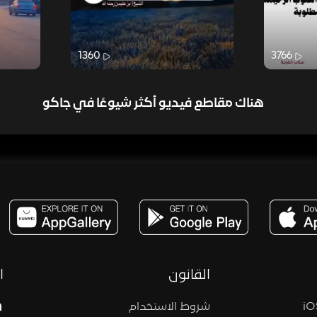
1360
3766
هناك مقاطع فيديو أكثر شيوعًا في جاكو
مساحة,صوت,ترفيه,العاب,هدايا,بث مباشر ,تحديات,مباشر,جاكو,موسيقى,دعم بث
القانون
ا
شروط الاستخدام