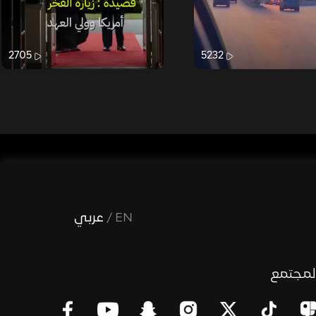
2705
5232
EN
/
عربي
لمجتمع