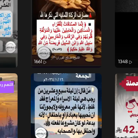
1661
1348