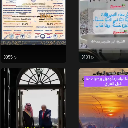
3355
3101