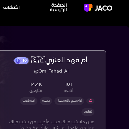
الصفحة
اكتشاف
الرئيسية
أم فهد العنزي🇸🇦
10
@Om_Fahad_Al
14.4K
101
أتابعه
متابعين
لااسمح بالتسجيل
دينيه
اجتماعيه
ثقافه
عش ماشئت فإنك ميت، وأحبِب من شئت فإنك
مفارقه، واعمل ما شئت فإنك مَجْزِيٌّ به"