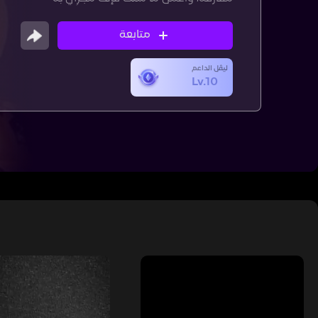
متابعة
ليڤل الداعم
Lv.10