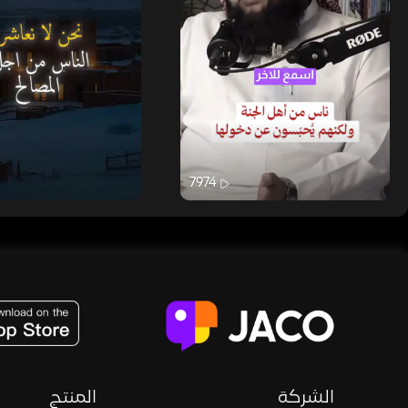
7974
JACO, Live, PK, Live Streaming, Gift, Game, Entertainment, filters , Audio , effects , guests , donation,
الشركة
المنتج