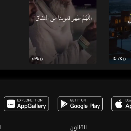
696
10.7K
مساحة,صوت,ترفيه,العاب,هدايا,بث مباشر ,تحديات,مباشر,جاكو,موسيقى,دعم بث
القانون
ا