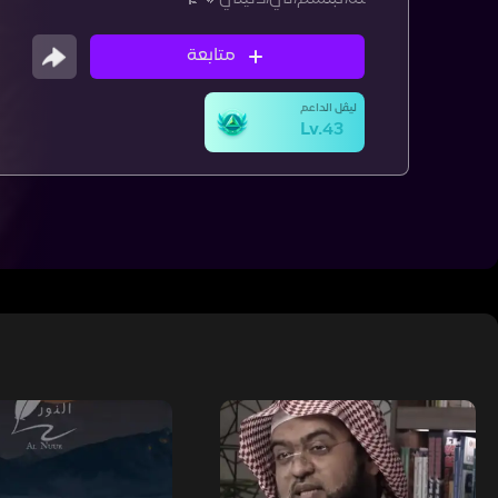
متابعة
ليڤل الداعم
Lv.43