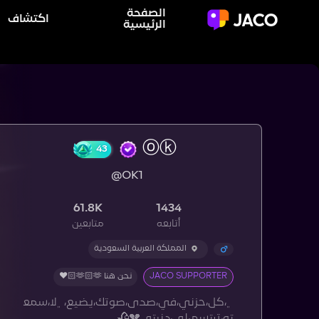
الصفحة
اكتشاف
الرئيسية
43
@OK1
61.8K
1434
أتابعه
متابعين
المملكة العربية السعودية
JACO SUPPORTER
نحن هنا 🫶🏻🫶🏻❤️
﮼،كل،حزني،في،صدى،صوتك،يضيع،﮼لا،سمع
ته،تبتسم،لي،دنيتي💔🥀