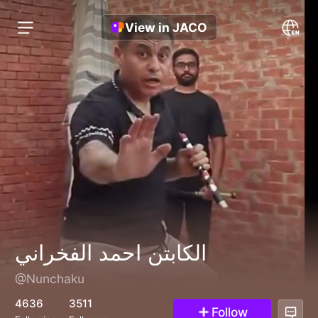
View in JACO
الكابتن احمد الفخراني
@Nunchaku
4636
3511
Follow