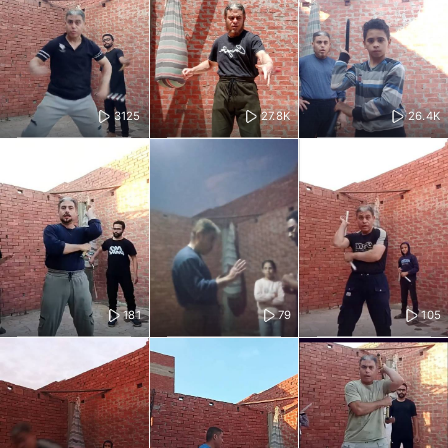
3125
27.8K
26.4K
181
79
105