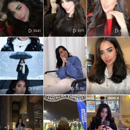
3541
5171
6076
6361
10.6K
9901