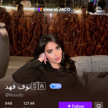
View in JACO
نوف فهد🇸🇦
@Nouufp
35
948
127.4K
Follow