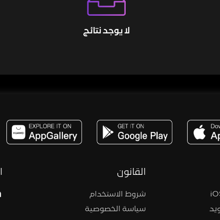
لا يوجد نتائج
مساحة,صوت,ترفيه,العاب,هدايا,بث مباشر ,تحديات,مباشر,جاكو,موسيقى,دعم بث
القانون
ا
شروط الاستخدام
يد
سياسة الخصوصية