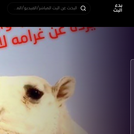
بدء
البحث عن البث المباشر/الفيديو/المستخدم
البث