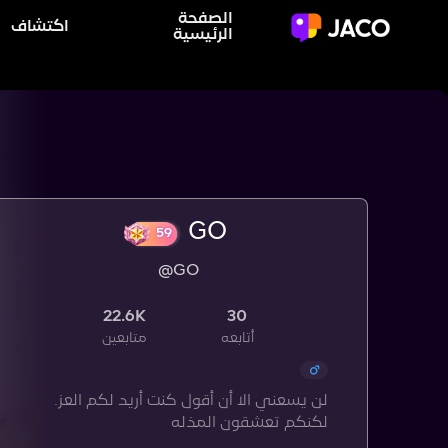
الصفحة
اكتشاف
الرئيسية
GO
@GO
59
22.6K
30
أتابعه
متابعين
لن يسعني الا أن أقول كنت أريد لكم العز.
لكنكم تعشقون المذله