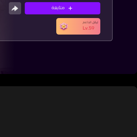
متابعة
ليڤل الداعم
Lv.59