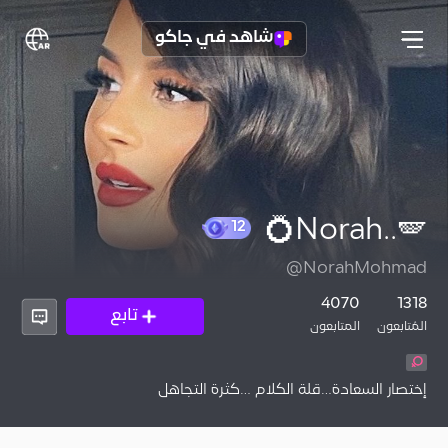
شاهد في جاكو
Norah..🪽💍
12
@NorahMohmad
4070
1318
تابع
المُتابعون
المتابعون
إختصار السعادة…قلة الكلام …كثرة التجاهل