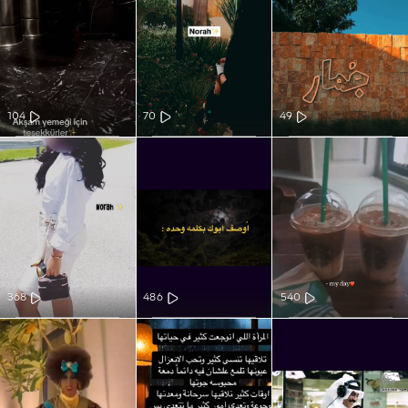
104
70
49
368
486
540