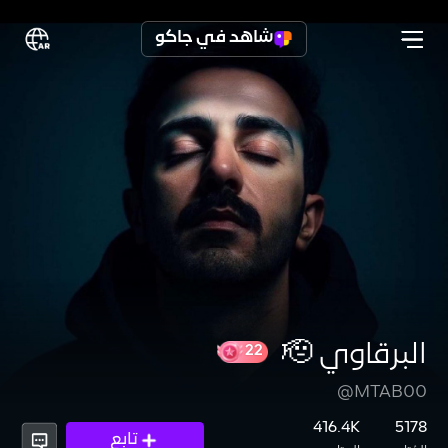
شاهد في جاكو
البرقاوي 🫡
@MTAB00
22
416.4K
5178
تابع