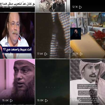
16.8K
15.1K
12.1K
15.6K
17.6K
15.7K
15.6K
15.8K
17.1K