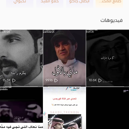
صانع المحتوى
أبطال جاكو
حلاو العيد
نخبوي
فيديوهات
15.6K
9916
10.6K