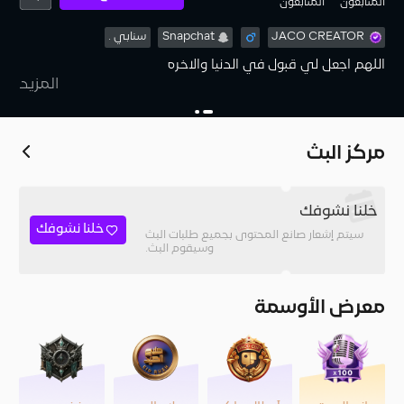
المُتابعون
المتابعون
JACO CREATOR
Snapchat
سنابي .
المزيد
(- احلى لقب من العود (مشاغب الجاكو)
مركز البث
خلنا نشوفك
خلنا نشوفك
سيتم إشعار صانع المحتوى بجميع طلبات البث
وسيقوم البث.
معرض الأوسمة