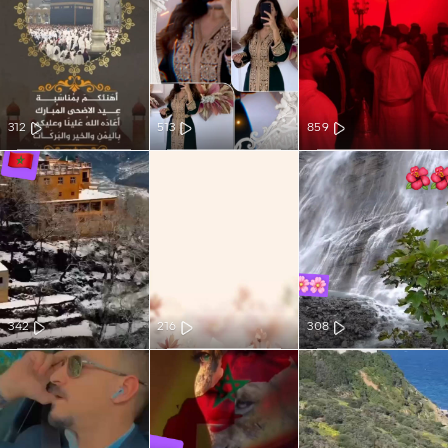
312
513
859
342
216
308