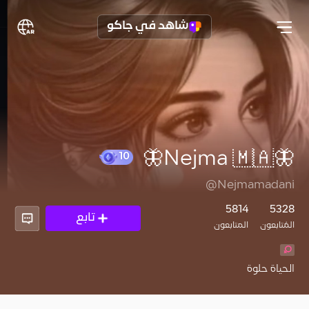
شاهد في جاكو
🦋Nejma 🇲🇦🦋
10
@Nejmamadani
5814
5328
تابع
المُتابعون
المتابعون
الحياة حلوة