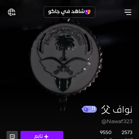
شاهد في جاكو
نوافَ 父
@Nawaf323
11
9550
2573
تابع