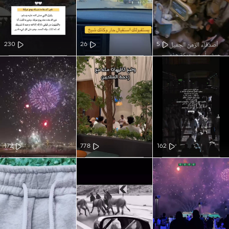
230
26
5
172
778
162