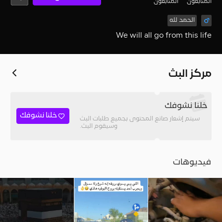
المُتابعون
المتابعون
الحمد لله
We will all go from this life
مركز البث
خلنا نشوفك
خلنا نشوفك
سيتم إشعار صانع المحتوى بجميع طلبات البث
وسيقوم البث.
فيديوهات