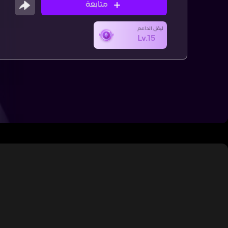
متابعة
ليڤل الداعم
Lv.15