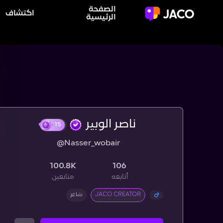
الصفحة
اكتشاف
الرئيسية
ناصر الوبير
@Nasser_wobair
15
100.8K
106
أتابعه
متابعين
JACO CREATOR
شاعر