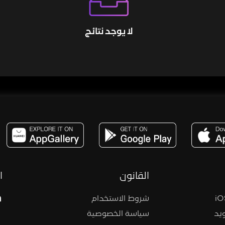
لا يوجد نتائج
مساحة,صوت,ترفيه,العاب,هدايا,بث مباشر ,تحديات,مباشر,جاكو,موسيقى,دعم بث
القانون
ا
شروط الاستخدام
يد
سياسة الخصوصية