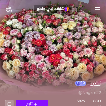
شاهد في جاكو
نغم
@Nagam22
10
5829
8813
تابع