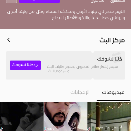
المُتابعون
المتابعون
اللهم سخر لي جنود الأرض وملائكة السماء وكل من وليتة أمري
وارزقني حظ الدنيا والآخرة🌺طائر الابداع
مركز البث
خلنا نشوفك
خلنا نشوفك
سيتم إشعار صانع المحتوى بجميع طلبات البث
وسيقوم البث.
فيديوهات
الإعجابات