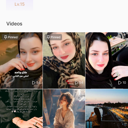
Lv.15
Videos
Pinned
Pinned
54
54
10