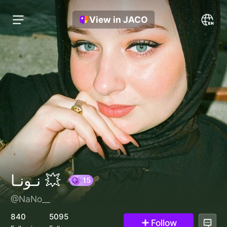
View in JACO
نـونـا 💥
@NaNo__
15
840
5095
Follow