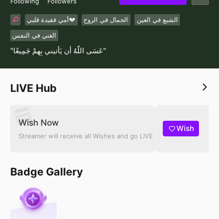
Following
Followers
الشبع في العين
الجمال في الروح
أمي فقيدة قلبي💔
الغني في النفس
"عَسَى اللَّهُ أَن يَأْتيني بِهِمْ جَمِيعًا"
LIVE Hub
Wish Now
Wish
Streamer will receive all Wishes and go LIVE
Badge Gallery