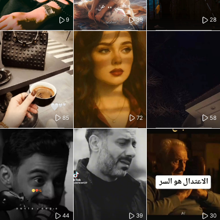
9
39
28
85
72
58
44
39
30