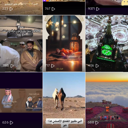
223
767
9371
1185
717
406
626
516
688