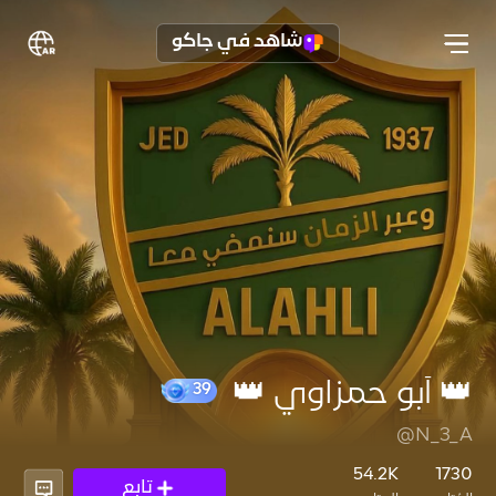
شاهد في جاكو
👑 أبو حمزاوي 👑
@N_3_A
39
54.2K
1730
تابع