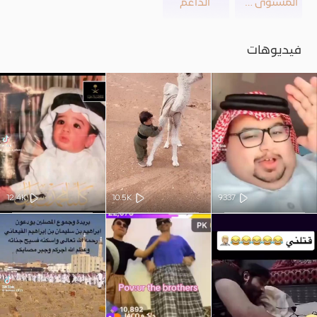
المستوى 39
الداعم
فيديوهات
12.4K
10.5K
9337