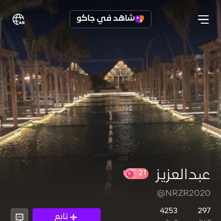
شاهد في جاكو
عبدالعزيز
@NRZR2020
21
4253
297
تابع