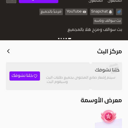
المُتابعون
المتابعون
Snapchat
YouTube
مرحباً بالجميع
بث سوالف وناسه
بث سوالف ومزح هلا بالمجميع
مركز البث
خلنا نشوفك
خلنا نشوفك
سيتم إشعار صانع المحتوى بجميع طلبات البث
وسيقوم البث.
معرض الأوسمة