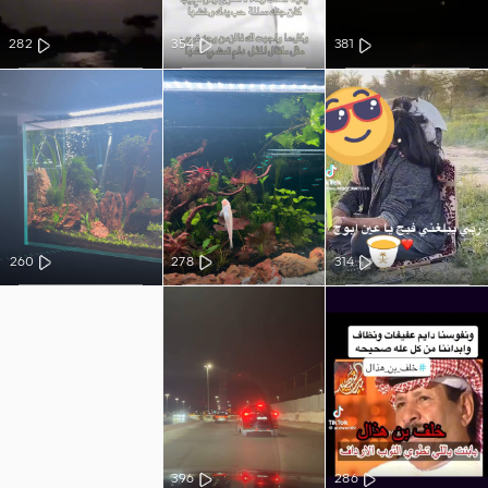
282
354
381
260
278
314
396
286