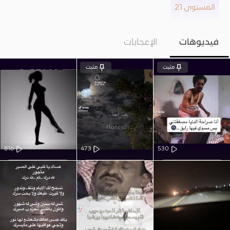
المستوى 21
فيديوهات
الإعجابات
مثبت
مثبت
816
473
530