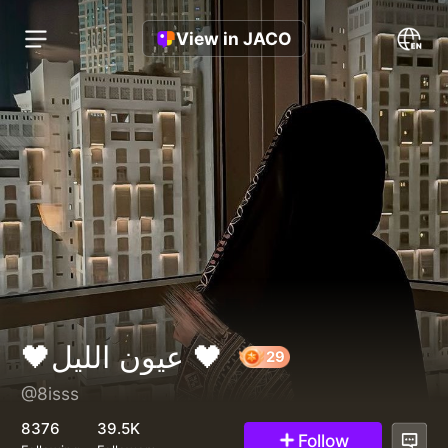
View in JACO
🖤عيون الليل 🖤
@8isss
29
8376
39.5K
Follow