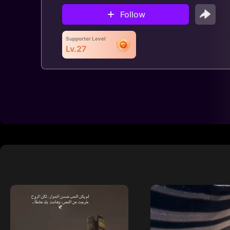
Follow
Supporter Level
Lv.27