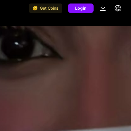
Get Coins
Login