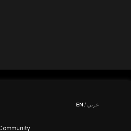
 Entertainment, filters , Audio , effects , guests , donation,مساحة,صوت,ترفيه,العاب,هدايا,بث مباشر ,تحديات,مباشر,جاكو,موسيقى,دعم بث
EN
/
عربي
Community