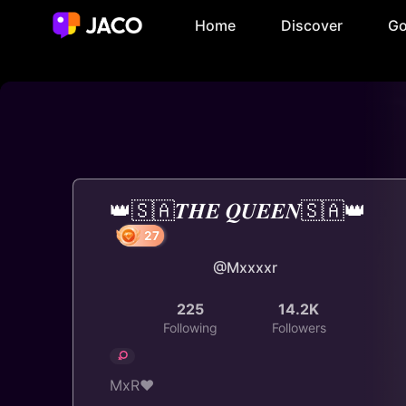
Home
Discover
Go
👑🇸🇦𝑻𝑯𝑬 𝑸𝑼𝑬𝑬𝑵🇸🇦👑
@Mxxxxr
27
225
14.2K
Following
Followers
MxR❤️