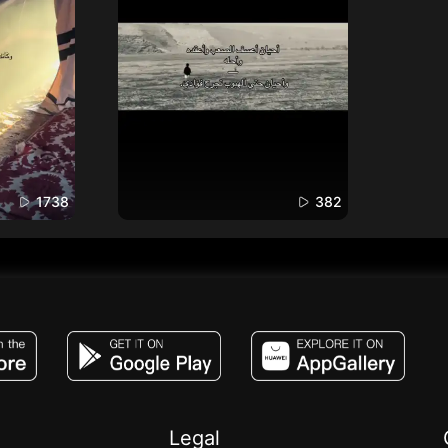
1738
382
JACO, Live, PK, Live Streaming, Gift, Game,
Legal