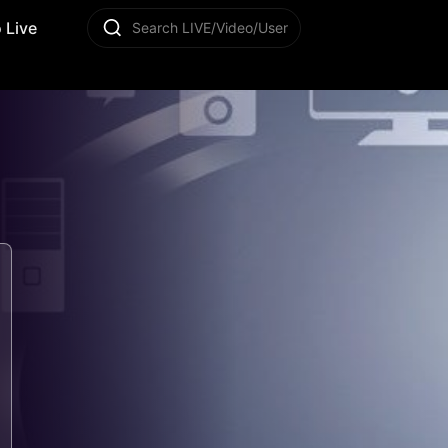
 Live
Search LIVE/Video/User