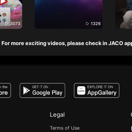
3073
1326
For more exciting videos, please check in JACO ap
JACO, Live, PK, Live Streaming, Gift, Game,
Legal
Terms of Use