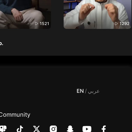
1521
1292
p.
 Entertainment, filters , Audio , effects , guests , donation,مساحة,صوت,ترفيه,العاب,هدايا,بث مباشر ,تحديات,مباشر,جاكو,موسيقى,دعم بث
EN
/
عربي
Community