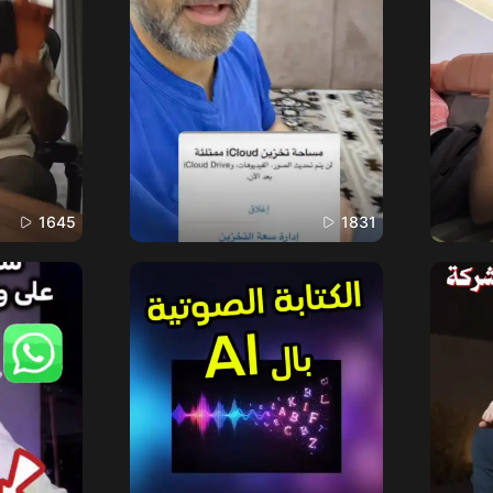
1645
1831