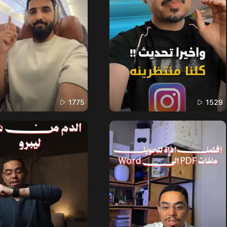
1775
1529