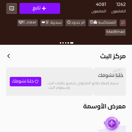
4081
1262
تابع
المُتابعون
المتابعون
المشاكسة 👻😇
ام خدود😊
سندريلا 👗👑
Joker 🃏🤡
Mad8mad
مركز البث
خلنا نشوفك
خلنا نشوفك
سيتم إشعار صانع المحتوى بجميع طلبات البث
وسيقوم البث.
معرض الأوسمة