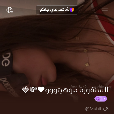
شاهد في جاكو
السنفورة موهيتووو❤️💸🍓
@Muhitu_8