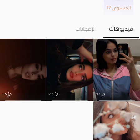
المستوى 17
فيديوهات
الإعجابات
23
27
47