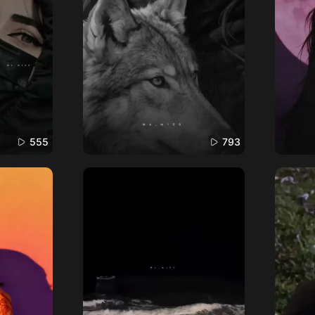
555
793