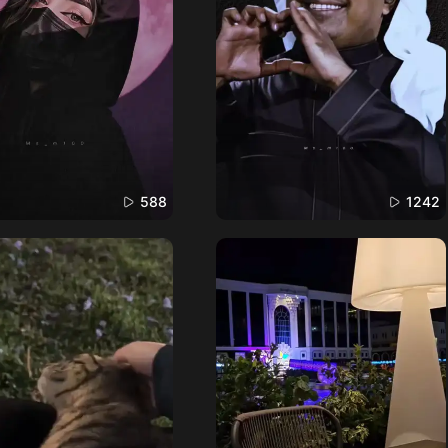
588
1242