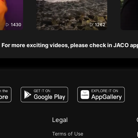
1430
1262
For more exciting videos, please check in JACO ap
JACO, Live, PK, Live Streaming, Gift, Game,
Legal
Terms of Use