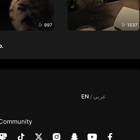
997
1537
p.
 Entertainment, filters , Audio , effects , guests , donation,مساحة,صوت,ترفيه,العاب,هدايا,بث مباشر ,تحديات,مباشر,جاكو,موسيقى,دعم بث
EN
/
عربي
Community