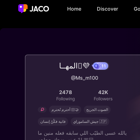
Home
Discover
Go
المهــا🫟💜
11
@Ms_m100
2478
42K
Following
Followers
الصوت الجريح
أحترم تُحترم 🤝🏻
جيش الساموراي 🇯🇵
فانية فكُنّ إنسان
يالله عسى الطيّب اللي سابقه فعله ‏منين ما
لدّ عينه يضحك حجاجه 🫶🏻