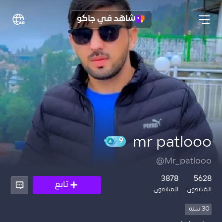
شاهد في جاكو
mr patlooo
@Mr_patlooo
9
3878
5628
تابع
المُتابعون
المتابعون
30 سنة