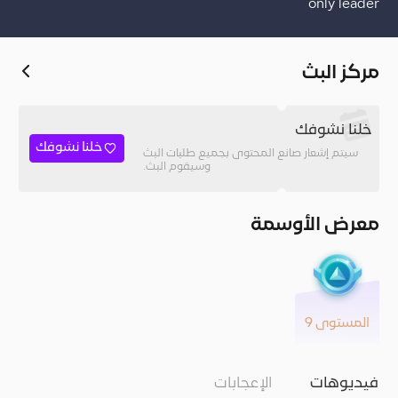
only leader
مركز البث
خلنا نشوفك
خلنا نشوفك
سيتم إشعار صانع المحتوى بجميع طلبات البث
وسيقوم البث.
معرض الأوسمة
المستوى 9
فيديوهات
الإعجابات