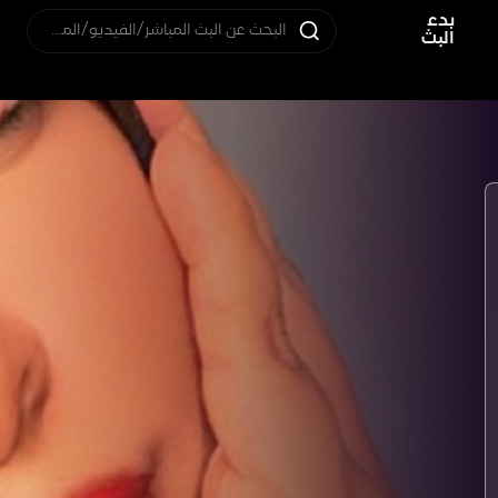
بدء
البحث عن البث المباشر/الفيديو/المستخدم
البث