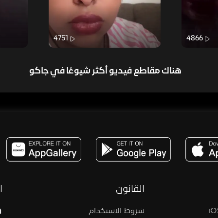
4751
4866
هناك مقاطع فيديو أكثر شيوعًا في جاكو
مساحة,صوت,ترفيه,العاب,هدايا,بث مباشر ,تحديات,مباشر,جاكو,موسيقى,دعم بث
القانون
ا
شروط الاستخدام