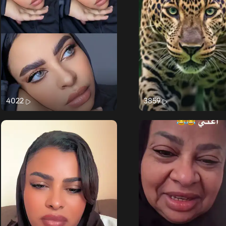
4022
3859