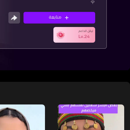
🌹
متابعة
ليڤل الداعم
Lv.24