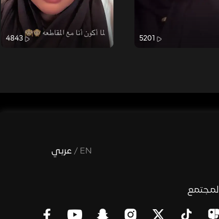
4843
5201
EN
/
عربي
لمجتمع