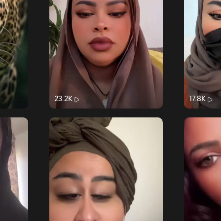
23.2K
17.8K