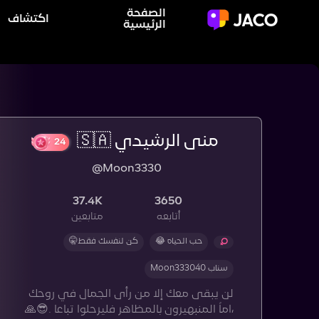
الصفحة
اكتشاف
الرئيسية
منى الرشيدي 🇸🇦
24
@Moon3330
37.4K
3650
أتابعه
متابعين
حب الحياه 😂
كن لنفسك فقط🤫
سناب Moon333040
لن يبقى معك إلا من رأى الجمال في روحك
،اماً المنبهيرون بالمظاهر فليرحلوا تباعا .😎🙏