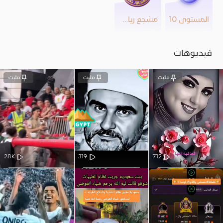
المستوى 10
مشجع رياضي
فيديوهات
مثبت
مثبت
مثبت
28K
319
712