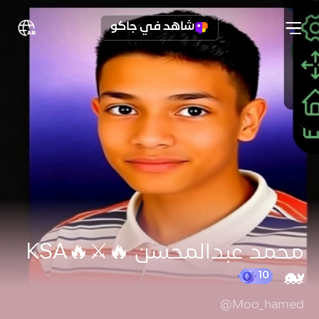
شاهد في جاكو
محمد عبدالمحسن 🔥⚔️🔥KSA
🐋
@Moo_hamed