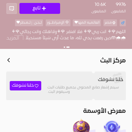
10
10.6K
9976
تابع
المُتابعون
المتابعون
مصر
العالميه المها❤
🦅 الإمبراطــور
لـحـن ٳلـمـْطر❤
اللهم🌹⚘️ انت ربي🌹⚘️ فلا افتقر 🌹⚘️ولااهلك وانت رجائي🌹⚘️
🌧🌧🤲حين رفعت يدي لله، ما عدتُ أرى شيئاً مستحيلاً. 🇸🇦
المزيد
🇪🇬🫶🤲
مركز البث
خلنا نشوفك
خلنا نشوفك
سيتم إشعار صانع المحتوى بجميع طلبات البث
وسيقوم البث.
معرض الأوسمة