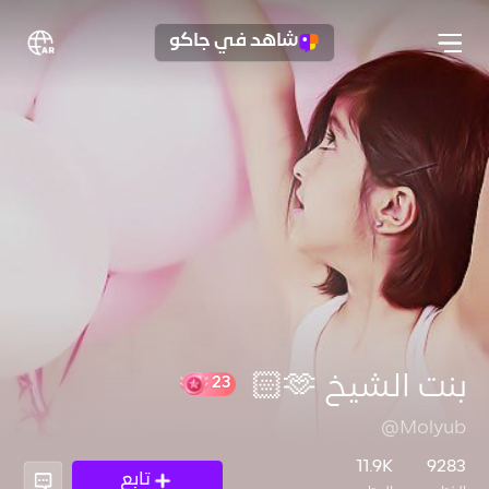
شاهد في جاكو
بنت الشيخ 🫶🏻
@Molyub
23
11.9K
9283
تابع