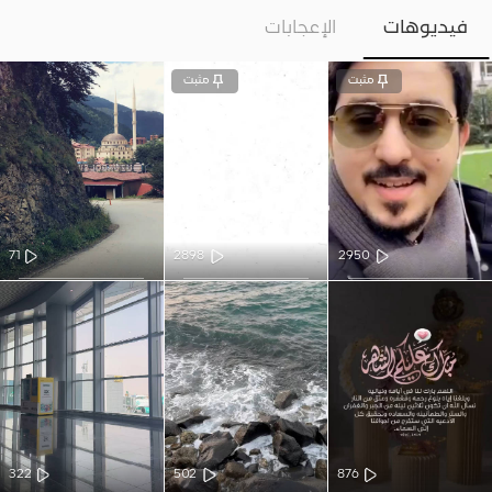
فيديوهات
الإعجابات
مثبت
مثبت
71
2898
2950
322
502
876