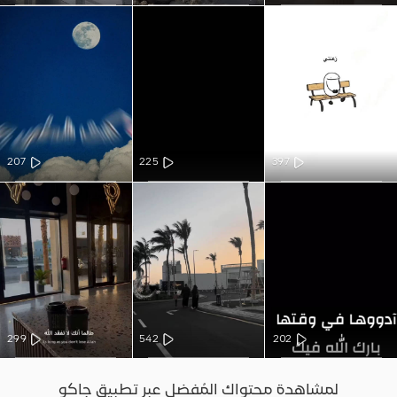
207
225
397
299
542
202
لمشاهدة محتواك المُفضل عبر تطبيق جاكو