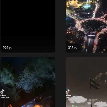
194
318