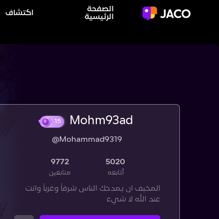
الصفحة
اكتشاف
الرئيسية
Mohm93ad
@Mohammad9319
15
9772
5020
أتابعه
متابعين
المخيف ان يمدحك الناس شرقاً وغرباً وانت
عند الله لا شيء