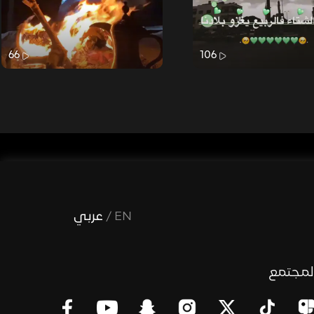
66
106
EN
/
عربي
لمجتمع