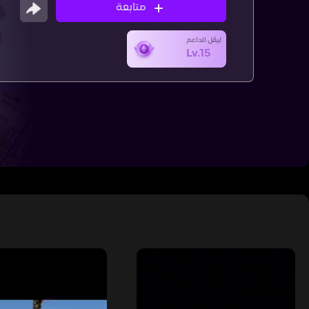
متابعة
ليڤل الداعم
Lv.15