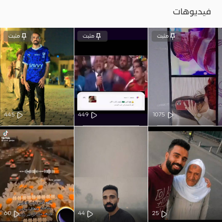
فيديوهات
مثبت
مثبت
مثبت
445
449
1075
60
44
25