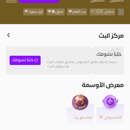
المُتابعون
المتابعون
ذكرى 🇸🇦 🤍
بدر العُمَر💙
نحول🐝💙
ابو سعود💙
مركز البث
خلنا نشوفك
خلنا نشوفك
سيتم إشعار صانع المحتوى بجميع طلبات البث
وسيقوم البث.
معرض الأوسمة
المستوى 19
مشجع رياضي