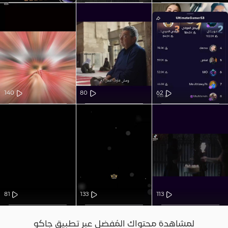
140
80
62
81
133
113
لمشاهدة محتواك المُفضل عبر تطبيق جاكو