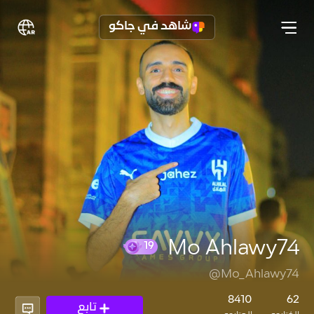
شاهد في جاكو
Mo Ahlawy74
@Mo_Ahlawy74
19
8410
62
تابع