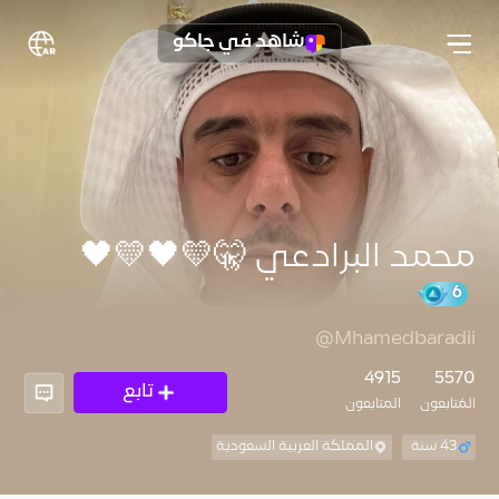
شاهد في جاكو
محمد البرادعي 🤫💛🖤💛🖤
@Mhamedbaradii
4915
5570
تابع
المُتابعون
المتابعون
43 سنة
المملكة العربية السعودية