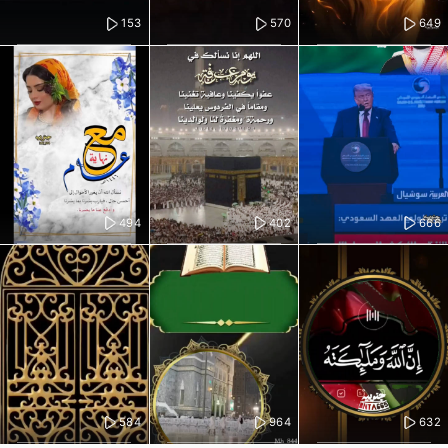
153
570
649
494
402
666
584
964
632