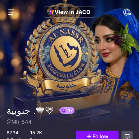
View in JACO
جنوبية .💙💛
@Mh_844
17
6734
15.2K
Follow