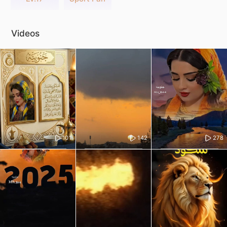
Videos
101
142
278