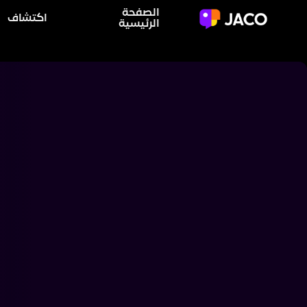
الصفحة
اكتشاف
الرئيسية