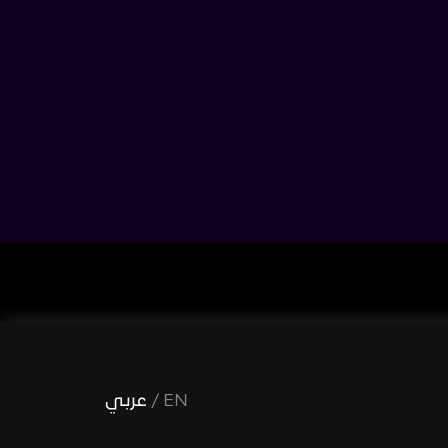
EN
/
عربي