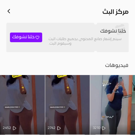
مركز البث
خلنا نشوفك
خلنا نشوفك
سيتم إشعار صانع المحتوى بجميع طلبات البث
وسيقوم البث.
فيديوهات
2452
2742
3210