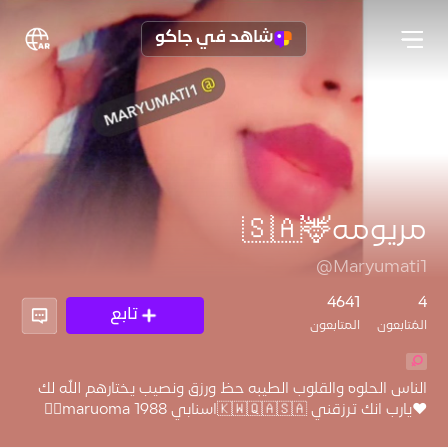
شاهد في جاكو
مريومه🦌🇸🇦
@Maryumati1
4641
4
تابع
المُتابعون
المتابعون
الناس الحلوه والقلوب الطيبه حظ ورزق ونصيب يختارهم الله لك
♥️يارب انك ترزقني 🇰🇼🇶🇦🇸🇦اسنابي maruoma 1988👉🏻