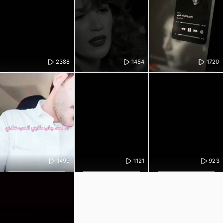
2388
1454
1720
1499
1121
923