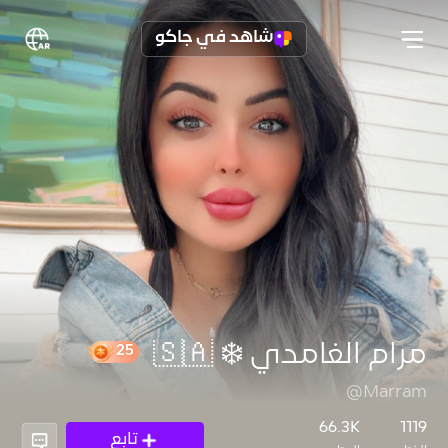
شاهد في جاكو
مرام الغامدي ❄️ 🇸🇦
@Marram
25
66.3K
1119
تابع