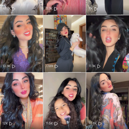
10.7K
11.3K
11K
10.3K
7789
11.3K
12K
11.6K
10.8K