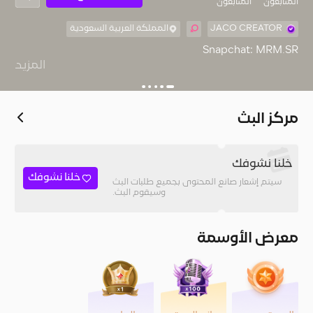
المُتابعون
المتابعون
JACO CREATOR
المملكة العربية السعودية
المزيد
https://linkjar.co/m.r.m_alghamdi
مركز البث
خلنا نشوفك
خلنا نشوفك
سيتم إشعار صانع المحتوى بجميع طلبات البث
وسيقوم البث.
معرض الأوسمة