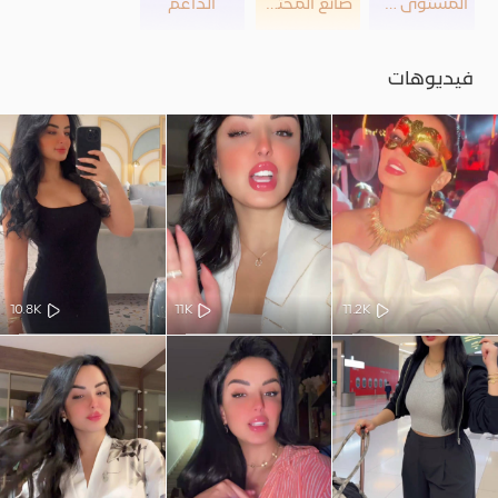
المستوى 25
صانع المحتوى
الداعم
فيديوهات
10.8K
11K
11.2K