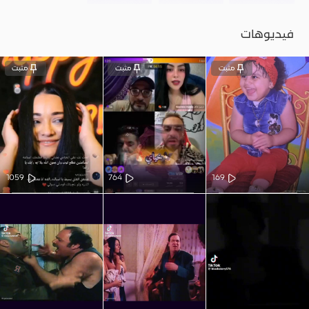
فيديوهات
مثبت
مثبت
مثبت
1059
764
169