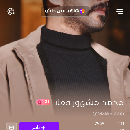
شاهد في جاكو
محمد مشهور فعلا
@Malika5555
21
7645
1111
تابع